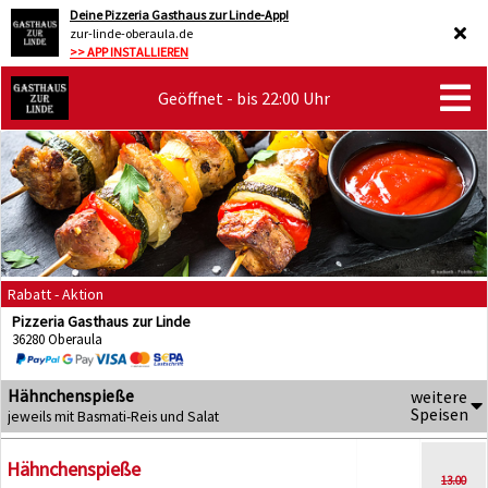
Deine Pizzeria Gasthaus zur Linde-App!
zur-linde-oberaula.de
>> APP INSTALLIEREN
Geöffnet - bis 22:00 Uhr
Rabatt - Aktion
Pizzeria Gasthaus zur Linde
36280 Oberaula
Hähnchenspieße
weitere
Speisen
jeweils mit Basmati-Reis und Salat
Hähnchenspieße
13.00