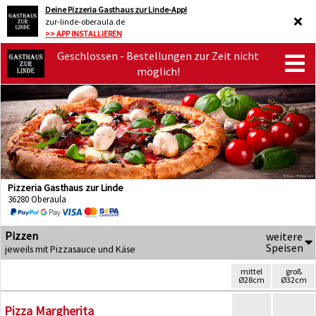
Deine Pizzeria Gasthaus zur Linde-App!
zur-linde-oberaula.de
>> APP INSTALLIEREN
Geschlossen - Bestellungen zur Zeit nicht
möglich!
Pizzeria Gasthaus zur Linde
36280 Oberaula
Pizzen
weitere
Speisen
jeweils mit Pizzasauce und Käse
mittel
groß
Ø28cm
Ø32cm
Pizza Margherita