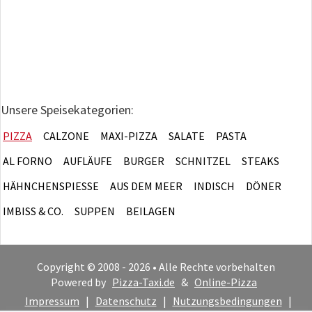
Unsere Speisekategorien:
PIZZA
CALZONE
MAXI-PIZZA
SALATE
PASTA
AL FORNO
AUFLÄUFE
BURGER
SCHNITZEL
STEAKS
HÄHNCHENSPIESSE
AUS DEM MEER
INDISCH
DÖNER
IMBISS & CO.
SUPPEN
BEILAGEN
Copyright © 2008 - 2026 • Alle Rechte vorbehalten
Powered by
Pizza-Taxi.de
&
Online-Pizza
Impressum
|
Datenschutz
|
Nutzungsbedingungen
|